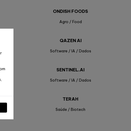
ONDISH FOODS
Agro / Food
QAZEN AI
s
Software / IA / Dados
r
com
SENTINEL.AI
,
IoT
Software / IA / Dados
TERAH
Saúde / Biotech