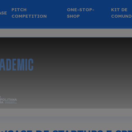
PITCH
ONE-STOP-
KIT DE
ASE
COMPETITION
SHOP
COMUNI