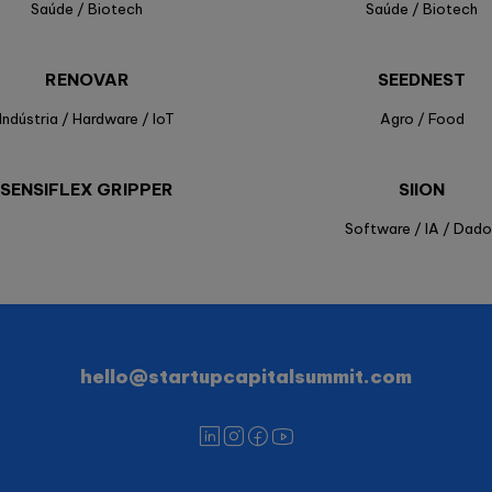
Saúde / Biotech
Saúde / Biotech
RENOVAR
SEEDNEST
Indústria / Hardware / IoT
Agro / Food
SENSIFLEX GRIPPER
SIION
Software / IA / Dado
hello@startupcapitalsummit.com