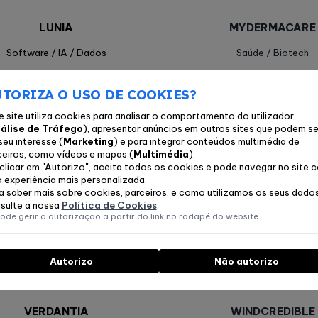
LUNIA
MYDERMACARE
Software / IA / Dados
Saúde / Biotech
TORIZA O USO DE COOKIES?
OWLPLACES
POCKETCV
e site utiliza cookies para analisar o comportamento do utilizador
gia / Clima / Sustentabilidade
Software / IA / Dado
álise de Tráfego
), apresentar anúncios em outros sites que podem se
seu interesse (
Marketing
) e para integrar conteúdos multimédia de
ceiros, como vídeos e mapas (
Multimédia
).
clicar em "Autorizo", aceita todos os cookies e pode navegar no site 
QUIMATE
RFISENSE
 experiência mais personalizada.
a saber mais sobre cookies, parceiros, e como utilizamos os seus dados
Agro / Food
Indústria / Hardware / 
sulte a nossa
Política de Cookies
.
ode gerir a autorização a partir do link no rodapé do website.
TAKINOBORI
TELOS CARE
Autorizo
Não autorizo
Software / IA / Dados
Saúde / Biotech
VERDANTIA
WINDCREDIBLE