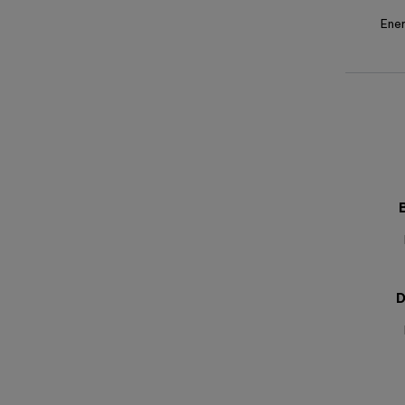
Ener
D