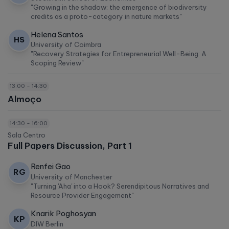
"Growing in the shadow: the emergence of biodiversity
credits as a proto-category in nature markets"
Helena Santos
HS
University of Coimbra
"Recovery Strategies for Entrepreneurial Well-Being: A
Scoping Review"
13:00 - 14:30
Almoço
14:30 - 16:00
Sala Centro
Full Papers Discussion, Part 1
Renfei Gao
RG
University of Manchester
"Turning 'Aha' into a Hook? Serendipitous Narratives and
Resource Provider Engagement"
Knarik Poghosyan
KP
DIW Berlin