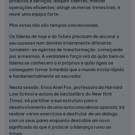
produtos e serviços; adquirir clientes; manter
operações eficientes; atingir as metas trimestrais; e
reunir uma equipa forte.
Mas estes não são tempos convencionais.
Os líderes de hoje e do futuro precisam de ancorar o
seu sucesso num domínio inteiramente diferente:
tornarem-se agentes de transformação, começando
por si mesmos. A verdadeira força virá do quão bem os
líderes se conhecem a si próprios e quão ágeis se
conseguem tornar à medida que o mundo evolui rápida
e fundamentalmente ao seu redor.
Nesta sessão, Erica Ariel Fox, professora da Harvard
Law School e autora de
bestsellers
do
New York
Times
, irá partilhar a sua estrutura para o
desenvolvimento de uma autoconsciência apurada. Irá
realizar vários exercícios e desfrutar de um diálogo
com os seus pares enquanto descobre um novo
significado do que é praticar a liderança rumo ao
futuro.