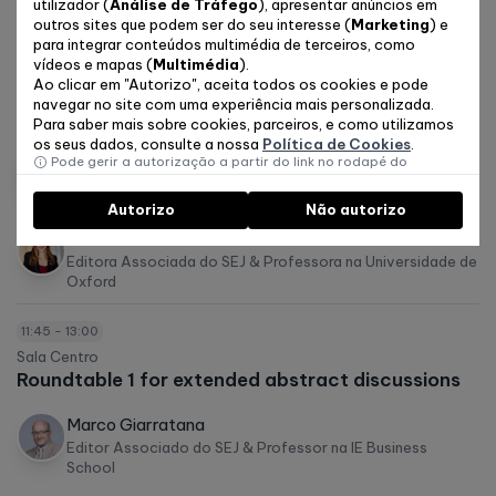
utilizador (
Análise de Tráfego
), apresentar anúncios em
outros sites que podem ser do seu interesse (
Marketing
) e
10:30 - 11:45
para integrar conteúdos multimédia de terceiros, como
Sala Centro
vídeos e mapas (
Multimédia
).
How to Publish in the Strategic Entrepreneurship
Ao clicar em "Autorizo", aceita todos os cookies e pode
navegar no site com uma experiência mais personalizada.
Journal
Para saber mais sobre cookies, parceiros, e como utilizamos
os seus dados, consulte a nossa
Política de Cookies
.
Marco Giarratana
Pode gerir a autorização a partir do link no rodapé do
website.
Editor Associado do SEJ & Professor na IE Business
School
Autorizo
Não autorizo
Pinar Ozcan
Editora Associada do SEJ & Professora na Universidade de
Oxford
11:45 - 13:00
Sala Centro
Roundtable 1 for extended abstract discussions
Marco Giarratana
Editor Associado do SEJ & Professor na IE Business
School