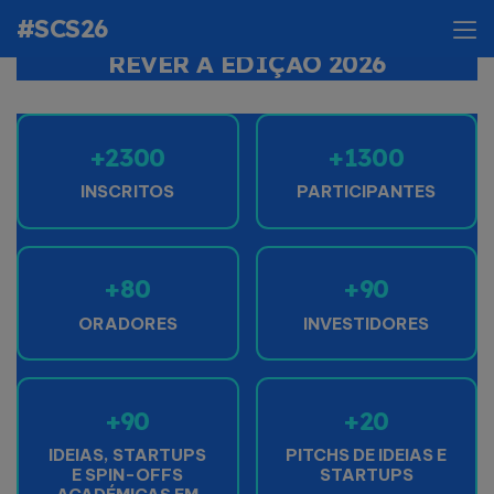
aceites.
#SCS26
REVER A EDIÇÃO 2026
Eis o que pode fazer:
aceder ao conteúdo na sua localização original
ou
gerir as suas preferências de cookies e recarregar a
+2300
+1300
página
INSCRITOS
PARTICIPANTES
+80
+90
ORADORES
INVESTIDORES
+90
+20
IDEIAS, STARTUPS
PITCHS DE IDEIAS E
E SPIN-OFFS
STARTUPS