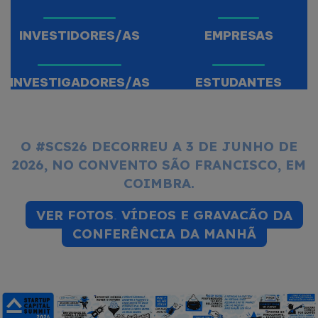
INVESTIDORES/AS
EMPRESAS
INVESTIGADORES/AS
ESTUDANTES
O #SCS26 DECORREU A
3 DE JUNHO DE
2026, NO CONVENTO SÃO FRANCISCO
, EM
COIMBRA.
VER FOTOS, VÍDEOS E GRAVAÇÃO DA
CONFERÊNCIA DA MANHÃ